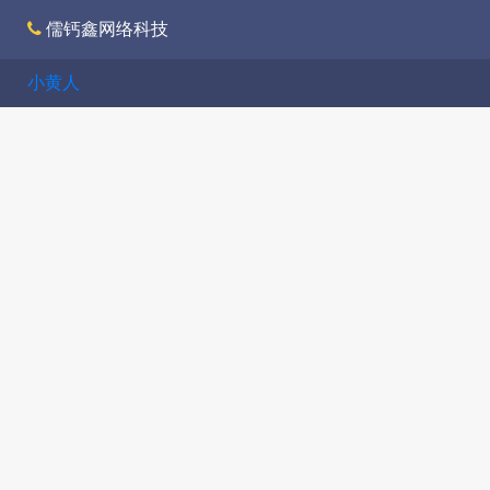
儒钙鑫网络科技
小黄人